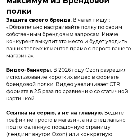
максимум из Брендовой
вакансии
SEO
полки
wildberries
кейсы
ozon
блог
Защита своего бренда.
В чатах пишут:
яндекс маркет
стоимость
«Обязательно настраивайте полку по своим
собственным брендовым запросам. Иначе
конкурент выкупит это место и будет уводить
инн
ваших теплых клиентов прямо с порога вашего
237000820219
политика конфиденциальности
магазина».
написать нам
Видео-баннеры.
В 2026 году Ozon разрешил
использование коротких видео в формате
брендовой полки. Видео увеличивает CTR
формата в 2.5 раза по сравнению со статичной
картинкой.
Ссылка на серию, а не на главную.
Ведите
трафик не просто в магазин, а на специально
подготовленную посадочную страницу
(лендинг внутри Ozon) или конкретную