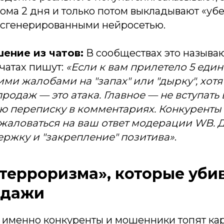
дома 2 дня и только потом выкладывают «уб
, сгенерированными нейросетью.
ение из чатов:
В сообществах это называю
чатах пишут:
«Если к вам прилетело 5 един
ми жалобами на "запах" или "дырку", хотя
родаж — это атака. Главное — не вступать 
 переписку в комментариях. Конкуренты т
ожаловаться на ваш ответ модерации WB. 
ержку и "закрепление" позитива»
.
«терроризма», которые уби
одажи
 именно конкуренты и мошенники топят кар