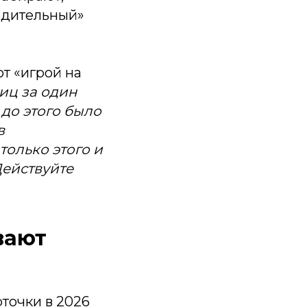
едительный»
т «игрой на
иц за один
 до этого было
в
олько этого и
Действуйте
вают
точки в 2026