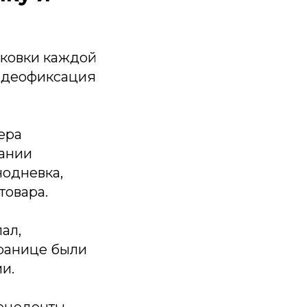
ковки каждой
видеофиксация
ера
вании
нодневка,
товара.
ал,
транице были
и.