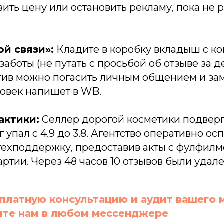
ить цену или остановить рекламу, пока не 
й связи»:
Кладите в коробку вкладыш с ко
аботы (не путать с просьбой об отзыве за де
тив можно погасить личным общением и за
еловек напишет в WB.
актики:
Селлер дорогой косметики подвергс
 упал с 4.9 до 3.8. Агентство оперативно ос
техподдержку, предоставив акты с фулфилм
артии. Через 48 часов 10 отзывов были удале
платную консультацию и аудит вашего 
блог
O
те нам в любом мессенджере
ldberries
кейсы