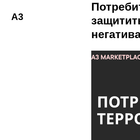
Потреби
A3
защитить
негатив