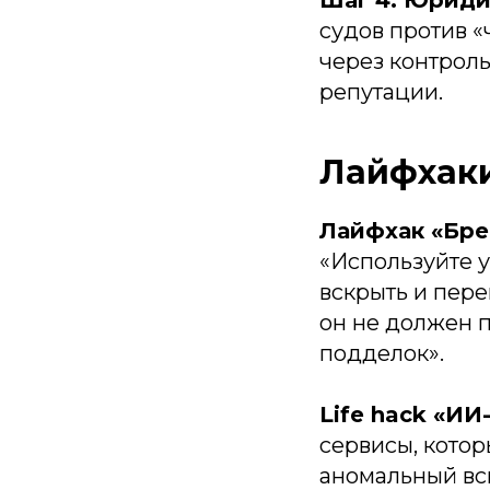
Шаг 4: Юриди
судов против 
через контроль
репутации.
Лайфхаки
Лайфхак «Бре
«Используйте 
вскрыть и пере
он не должен п
подделок».
Life hack «ИИ
сервисы, котор
аномальный всп