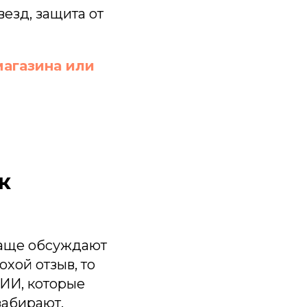
езд, защита от
магазина или
к
чаще обсуждают
хой отзыв, то
 ИИ, которые
забирают,