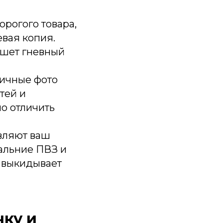
орогого товара,
евая копия.
ишет гневный
ичные фото
тей и
о отличить
вляют ваш
дальние ПВЗ и
 выкидывает
чку и