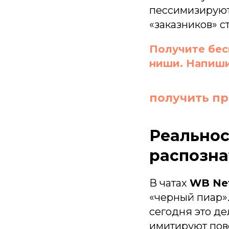
пессимизируют 
«заказников» 
Получите бес
ниши. Напиши
получить п
Реальност
распозна
В чатах
WB Ne
«черный пиар».
сегодня это д
имитируют пове