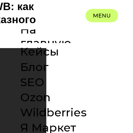
B: как
MENU
казного
На
главную
Кейсы
Блог
SEO
Ozon
Wildberries
Я Маркет