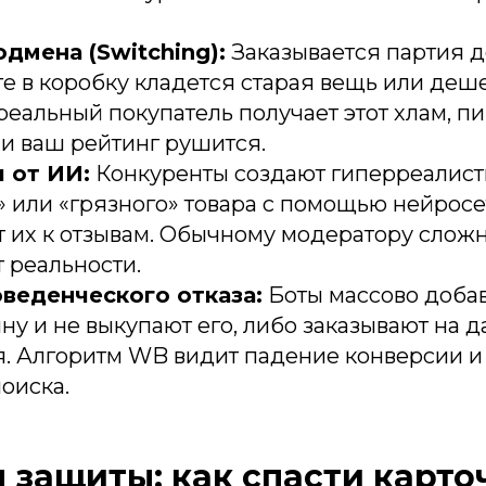
дмена (Switching):
Заказывается партия д
те в коробку кладется старая вещь или деш
еальный покупатель получает этот хлам, п
, и ваш рейтинг рушится.
 от ИИ:
Конкуренты создают гиперреалист
 или «грязного» товара с помощью нейросе
 их к отзывам. Обычному модератору сложн
т реальности.
веденческого отказа:
Боты массово доба
ину и не выкупают его, либо заказывают на 
я. Алгоритм WB видит падение конверсии и
поиска.
 защиты: как спасти карто