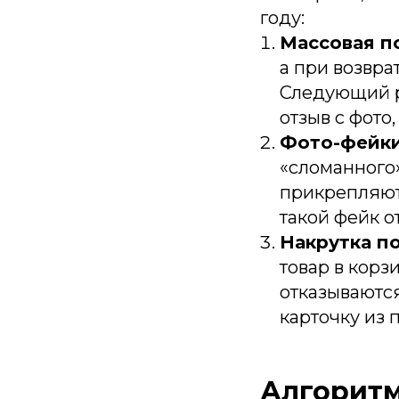
году:
Массовая по
а при возвра
Следующий р
отзыв с фото
Фото-фейки
«сломанного»
прикрепляют
такой фейк о
Накрутка по
товар в корз
отказываютс
карточку из 
Алгоритм