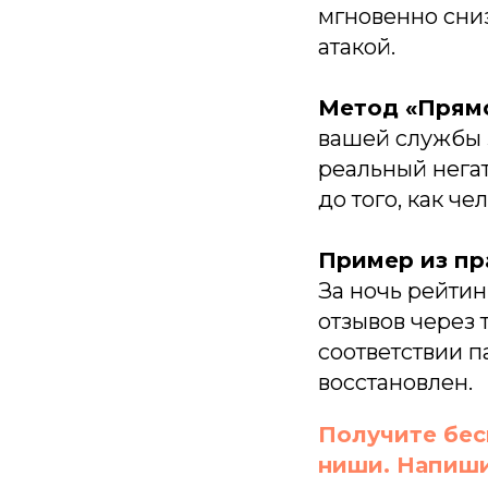
мгновенно сниз
атакой.
Метод «Прямо
вашей службы з
реальный нега
до того, как ч
Пример из пр
За ночь рейтинг
отзывов через 
соответствии п
восстановлен.
Получите бес
SE
ниши. Напиши
wi