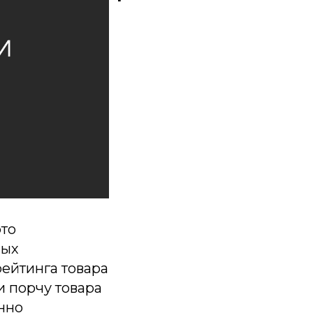
это
ных
ейтинга товара
и порчу товара
енно