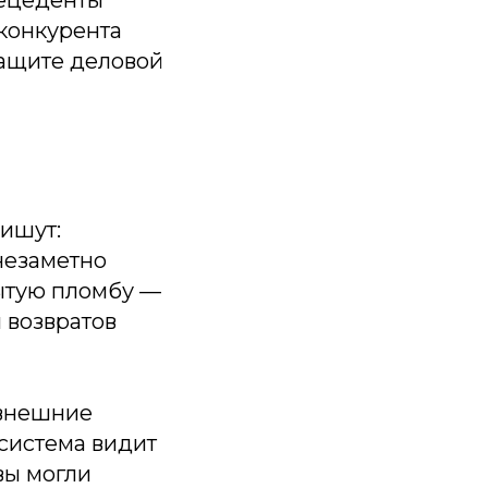
рецеденты
 конкурента
защите деловой
пишут:
незаметно
рытую пломбу —
 возвратов
внешние
 система видит
вы могли