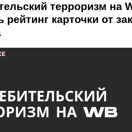
тельский терроризм на W
 рейтинг карточки от за
а