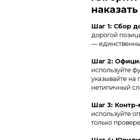
наказать
Шаг 1: Сбор д
дорогой позиц
— единственны
Шаг 2: Офици
используйте ф
указывайте на 
нетипичный сло
Шаг 3: Контр-
используйте оп
только провер