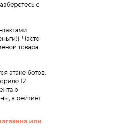
разберетесь с
нтактами
ньги!). Часто
меной товара
я атаке ботов.
порило 12
ента о
ны, а рейтинг
магазина или
whatsapp
vkontakte