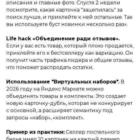
яндекс маркет
стоимость
описания и главные фото. Спустя 2 недели
посмотрите, какая карточка "зацепилась" за
поиск лучше, и приклейте к ней остальные. Так
инн
вы используете буст новинки несколько раз».
237000820219
политика конфиденциальности
Life hack «Объединение ради отзывов».
написать нам
Если у вас есть товар, который плохо продается,
приклейте его к бестселлеру как вариацию. Он
получит часть трафика лидера и общие отзывы,
что поможет распродать остатки.
Использование "Виртуальных наборов".
В
2026 году на Яндекс Маркете можно
объединять товары в комплекты. Это создает
новую карточку-дубль, которая не конкурирует
с основной, а расширяет семантику под
запросы «набор», «комплект».
Пример из практики:
Селлер постельного
белья имел 10 карточек на каждый размер.