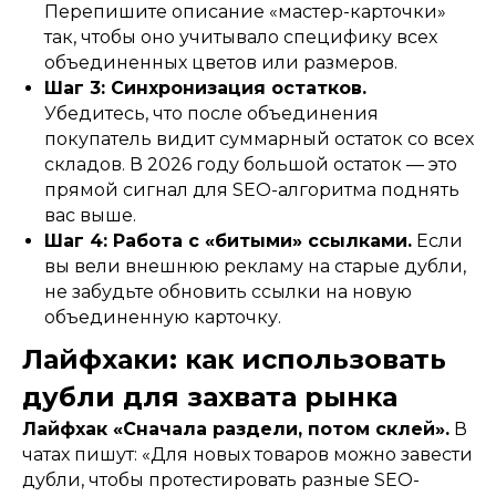
Перепишите описание «мастер-карточки»
так, чтобы оно учитывало специфику всех
объединенных цветов или размеров.
Шаг 3: Синхронизация остатков.
Убедитесь, что после объединения
покупатель видит суммарный остаток со всех
складов. В 2026 году большой остаток — это
прямой сигнал для SEO-алгоритма поднять
вас выше.
Шаг 4: Работа с «битыми» ссылками.
Если
вы вели внешнюю рекламу на старые дубли,
не забудьте обновить ссылки на новую
объединенную карточку.
whatsapp
Лайфхаки: как использовать
vkontakte
telegram
дубли для захвата рынка
вакансии
Лайфхак «Сначала раздели, потом склей».
В
SEO
чатах пишут: «Для новых товаров можно завести
wildberries
кейсы
дубли, чтобы протестировать разные SEO-
ozon
блог