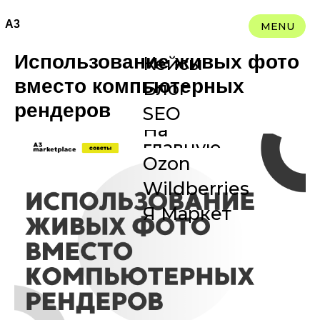
A3
MENU
Использование живых фото
Кейсы
вместо компьютерных
Блог
рендеров
SEO
На
главную
Ozon
Wildberries
Я Маркет