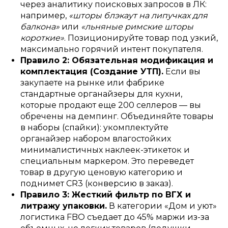
через аналитику поисковых запросов в ЛК:
например,
«шторы блэкаут на липучках для
балкона»
или
«льняные римские шторы
короткие»
. Позиционируйте товар под узкий,
максимально горячий интент покупателя.
Правило 2: Обязательная модификация и
комплектация (Создание УТП).
Если вы
закупаете на рынке или фабрике
стандартные органайзеры для кухни,
которые продают еще 200 селлеров — вы
обречены на демпинг. Объединяйте товары
в наборы (спайки): укомплектуйте
органайзер набором влагостойких
минималистичных наклеек-этикеток и
специальным маркером. Это переведет
товар в другую ценовую категорию и
поднимет CR3 (конверсию в заказ).
Правило 3: Жесткий фильтр по ВГХ и
литражу упаковки.
В категории «Дом и уют»
логистика FBO съедает до 45% маржи из-за