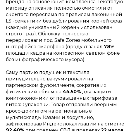
бренда на основе юнит-комплаенса. Текстовую
матрицу описания полностью очистили от
скрытого переспама по правилам лаконичной
LSI-семантики без дублирования корней фраз
(каждый уникальный корень использован
строго 1 раз). Обложку полностью
перерисовали под Safe Zones мобильного
интерфейса смартфона (продукт занял
78%
площади кадра на контрастном светлом фоне
без инфографического мусора).
Саму партию подушек и текстиля
принудительно вакуумировали на
партнерском фулфилменте, сократив их
физический объем на
44.50%
для защиты
юнит-экономики от повышенных тарифов за
литраж упаковки. Товар отправили веерным
кросс-докингом на региональные
мультисклады Казани и Хоругвино,
зафиксировав Индекс локализации на отметке
92.40%
при среднем СВД в пределах
22 часов
.