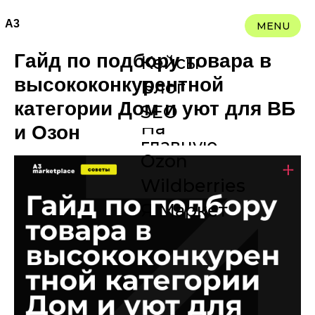
A3
MENU
Гайд по подбору товара в
Кейсы
высококонкурентной
Блог
категории Дом и уют для ВБ
SEO
На
и Озон
главную
Ozon
Wildberries
Я Маркет