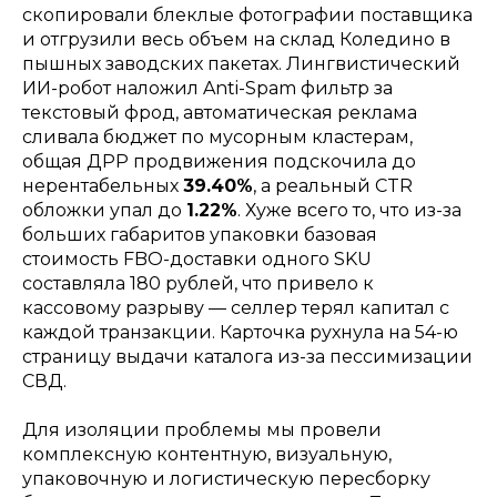
скопировали блеклые фотографии поставщика
и отгрузили весь объем на склад Коледино в
пышных заводских пакетах. Лингвистический
ИИ-робот наложил Anti-Spam фильтр за
текстовый фрод, автоматическая реклама
сливала бюджет по мусорным кластерам,
общая ДРР продвижения подскочила до
нерентабельных
39.40%
, а реальный CTR
обложки упал до
1.22%
. Хуже всего то, что из-за
больших габаритов упаковки базовая
стоимость FBO-доставки одного SKU
составляла 180 рублей, что привело к
кассовому разрыву — селлер терял капитал с
каждой транзакции. Карточка рухнула на 54-ю
страницу выдачи каталога из-за пессимизации
СВД.
Для изоляции проблемы мы провели
комплексную контентную, визуальную,
упаковочную и логистическую пересборку