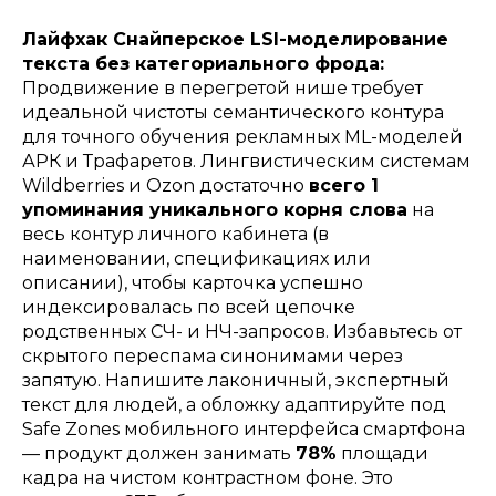
Лайфхак Снайперское LSI-моделирование
текста без категориального фрода:
Продвижение в перегретой нише требует
идеальной чистоты семантического контура
для точного обучения рекламных ML-моделей
АРК и Трафаретов. Лингвистическим системам
Wildberries и Ozon достаточно
всего 1
упоминания уникального корня слова
на
весь контур личного кабинета (в
наименовании, спецификациях или
описании), чтобы карточка успешно
индексировалась по всей цепочке
родственных СЧ- и НЧ-запросов. Избавьтесь от
скрытого переспама синонимами через
запятую. Напишите лаконичный, экспертный
текст для людей, а обложку адаптируйте под
Safe Zones мобильного интерфейса смартфона
— продукт должен занимать
78%
площади
кадра на чистом контрастном фоне. Это