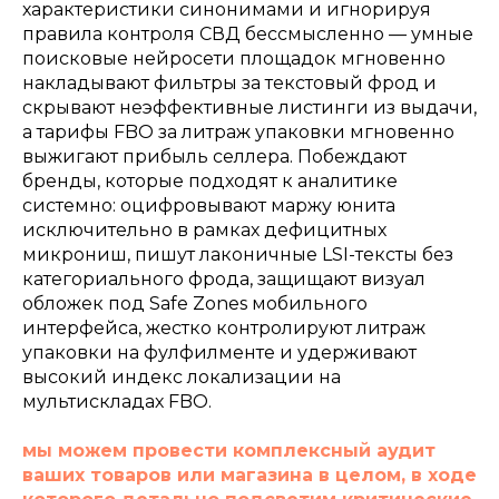
характеристики синонимами и игнорируя
правила контроля СВД бессмысленно — умные
поисковые нейросети площадок мгновенно
накладывают фильтры за текстовый фрод и
скрывают неэффективные листинги из выдачи,
а тарифы FBO за литраж упаковки мгновенно
выжигают прибыль селлера. Побеждают
бренды, которые подходят к аналитике
системно: оцифровывают маржу юнита
исключительно в рамках дефицитных
микрониш, пишут лаконичные LSI-тексты без
категориального фрода, защищают визуал
обложек под Safe Zones мобильного
интерфейса, жестко контролируют литраж
упаковки на фулфилменте и удерживают
высокий индекс локализации на
мультискладах FBO.
мы можем провести комплексный аудит
ваших товаров или магазина в целом, в ходе