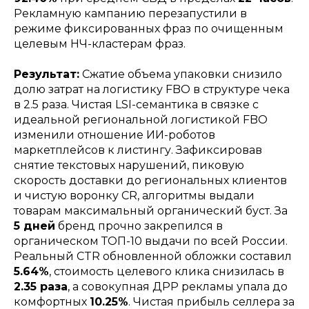
Рекламную кампанию перезапустили в
режиме фиксированных фраз по очищенным
целевым НЧ-кластерам фраз.
Результат:
Сжатие объема упаковки снизило
долю затрат на логистику FBO в структуре чека
в 2.5 раза. Чистая LSI-семантика в связке с
идеальной региональной логистикой FBO
изменили отношение ИИ-роботов
маркетплейсов к листингу. Зафиксировав
снятие текстовых нарушений, пиковую
скорость доставки до региональных клиентов
и чистую воронку CR, алгоритмы выдали
товарам максимальный органический буст. За
5 дней
бренд прочно закрепился в
органическом ТОП-10 выдачи по всей России.
Реальный CTR обновленной обложки составил
whatsapp
5.64%
, стоимость целевого клика снизилась в
vkontakte
telegram
2.35 раза
, а совокупная ДРР рекламы упала до
комфортных
10.25%
. Чистая прибыль селлера за