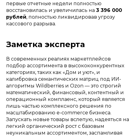
вакансии
первые отчетные недели полностью
SEO
восстановилась и увеличилась на
3 396 000
wildberries
кейсы
рублей
, полностью ликвидировав угрозу
ozon
блог
кассового разрыва.
яндекс маркет
стоимость
Заметка эксперта
инн
237000820219
политика конфиденциальности
В современных реалиях маркетплейсов
написать нам
подбор ассортимента в высококонкурентных
категориях, таких как «Дом и уют», и
калибровка семантических матриц под ИИ-
алгоритмы Wildberries и Ozon — это строгий
математический, финансовый, контентный и
операционный комплаенс, который является
лишь частью комплексного решения по
масштабированию e-commerce бизнеса.
Запускать новые товары вслепую, надеяться на
легкий органический рост с базовым
неуникальным ассортиментом, заспамливая