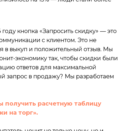
6 году кнопка «Запросить скидку» — это
оммуникации с клиентом. Это не
я в выкуп и положительный отзыв. Мы
юнит-экономику так, чтобы скидки были
зацию ответов для максимальной
дый запрос в продажу? Мы разработаем
блог
O
ldberries
кейсы
стоимость
zon
бы получить расчетную таблицу
ндекс
аркет
и на торг».
поли
упатель ценит не только цену, но и