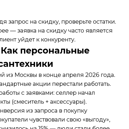
я запрос на скидку, проверьте остатки.
рее — заявка на скидку часто является
лиент уйдет к конкуренту.
 Как персональные
сантехники
й из Москвы в конце апреля 2026 года.
андартные акции перестали работать.
аботы с заявками: селлер начал
ты (смеситель + аксессуары).
нверсия из запроса в покупку
 покупатели чувствовали свою «выгоду»,
 снизилось на 15% — люди стали более