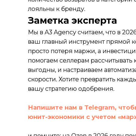
лояльны к бренду.
Заметка эксперта
Мы в A3 Agency считаем, что в 202
ваш главный инструмент прямой к
просто потеря маржи, а инвестици
помогаем селлерам рассчитывать 
выгодны, и настраиваем автомати
скорости. Хотите превратить каж
вашу стратегию одобрения.
SE
wi
o
Напишите нам в Telegram, что
я
м
юнит-экономики с учетом «марж
вакансии
и помните: на Ozon в 2026 году пок