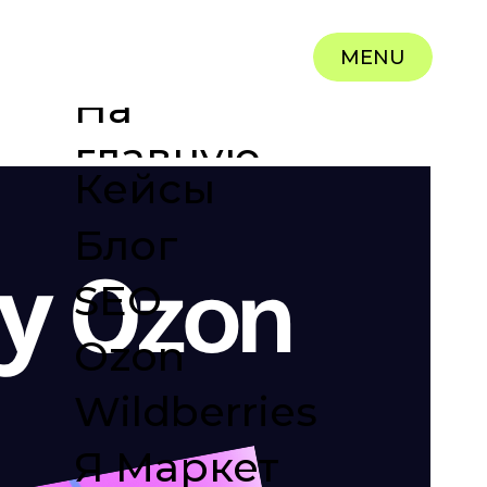
MENU
На
главную
Кейсы
Блог
SEO
Ozon
Wildberries
Я Маркет