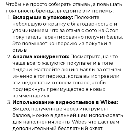
Чтобы не просто собирать отзывы, а повышать
лояльность бренда, внедрите эти приемы:
Вкладыши в упаковку:
Положите
небольшую открытку с благодарностью и
упоминанием, что за отзыв с фото на Ozon
покупатель гарантированно получит баллы.
Это повышает конверсию из покупки в
отзыв.
Анализ конкурентов:
Посмотрите, на что
чаще всего жалуются покупатели в топе
выдачи. Настройте акцию Баллы за отзывы
whatsapp
именно в тот период, когда вы исправили
vkontakte
telegram
эти недостатки в своем товаре, чтобы
подчеркнуть преимущество в новых
вакансии
комментариях.
SEO
Использование видеоотзывов в Wibes:
wildberries
кейсы
Видео, полученные через инструмент
ozon
блог
яндекс маркет
стоимость
баллов, можно в дальнейшем использовать
для наполнения ленты Wibes, что даст вам
дополнительный бесплатный охват.
инн