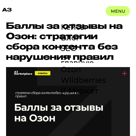
A3
MENU
Баллы за отзывы на
Кейсы
Озон: стратегии
Блог
сбора контента без
SEO
На
нарушения правил
главную
Ozon
Wildberries
Я Маркет