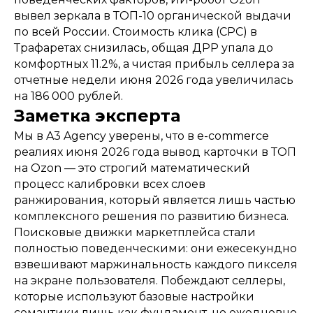
вывел зеркала в ТОП-10 органической выдачи
по всей России. Стоимость клика (CPC) в
Трафаретах снизилась, общая ДРР упала до
комфортных 11.2%, а чистая прибыль селлера за
отчетные недели июня 2026 года увеличилась
на 186 000 рублей.
Заметка эксперта
Мы в A3 Agency уверены, что в e-commerce
реалиях июня 2026 года вывод карточки в ТОП
на Ozon — это строгий математический
процесс калибровки всех слоев
ранжирования, который является лишь частью
комплексного решения по развитию бизнеса.
Поисковые движки маркетплейса стали
полностью поведенческими: они ежесекундно
взвешивают маржинальность каждого пикселя
на экране пользователя. Побеждают селлеры,
которые используют базовые настройки
семантики лишь как фундамент, но ежедневно