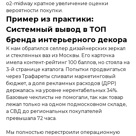
o2-midway кратное увеличение оценки
вероятности покупки.
Пример из практики:
Системный вывод в ТОП
бренда интерьерного декора
whatsapp
vkontakte
К нам обратился селлер дизайнерских зеркал
telegram
и стеклянных ваз из Москвы. Его карточка
вакансии
имела контент-рейтинг 100 баллов, но стояла на
SEO
3-й странице каталога. Попытки продвигаться
wildberries
кейсы
через Трафареты сливали маркетинговый
ozon
блог
бюджет, а доля рекламных расходов (ДРР)
яндекс маркет
стоимость
держалась на уровне нерентабельных 34%.
Базовые чеклисты не помогали, так как товар
лежал только на одном подмосковном складе,
инн
237000820219
политика конфиденциальности
а СВД до региональных покупателей
превышала 72 часа.
написать нам
Мы полностью перестроили операционную