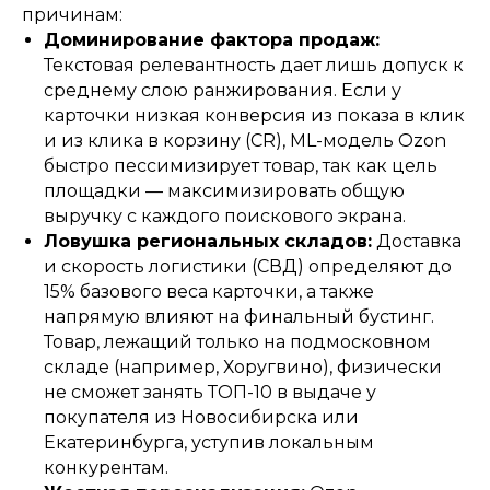
причинам:
Доминирование фактора продаж:
Текстовая релевантность дает лишь допуск к
среднему слою ранжирования. Если у
карточки низкая конверсия из показа в клик
и из клика в корзину (CR), ML-модель Ozon
быстро пессимизирует товар, так как цель
площадки — максимизировать общую
выручку с каждого поискового экрана.
Ловушка региональных складов:
Доставка
и скорость логистики (СВД) определяют до
15% базового веса карточки, а также
напрямую влияют на финальный бустинг.
Товар, лежащий только на подмосковном
складе (например, Хоругвино), физически
не сможет занять ТОП-10 в выдаче у
покупателя из Новосибирска или
Екатеринбурга, уступив локальным
конкурентам.