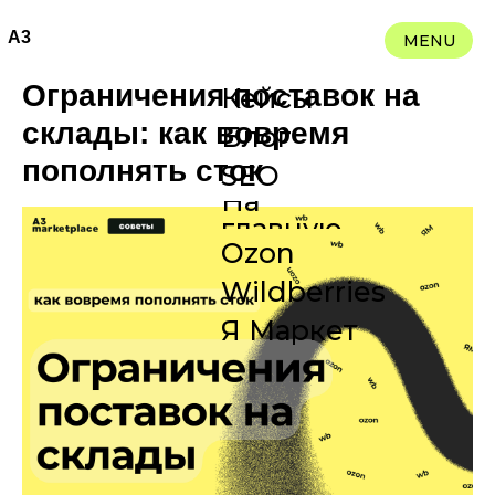
A3
MENU
Ограничения поставок на
Кейсы
склады: как вовремя
Блог
пополнять сток
SEO
На
главную
Ozon
Wildberries
Я Маркет