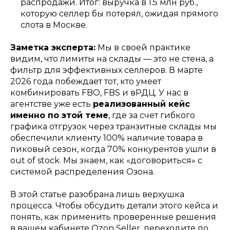
распродажи. Итог: выручка в 1.5 млн руб.,
которую селлер бы потерял, ожидая прямого
слота в Москве.
Заметка эксперта:
Мы в своей практике
видим, что лимиты на склады — это не стена, а
фильтр для эффективных селлеров. В марте
2026 года побеждает тот, кто умеет
whatsapp
комбинировать FBO, FBS и вРДЦ. У нас в
vkontakte
агентстве уже есть
реализованный кейс
telegram
именно по этой теме
, где за счет гибкого
вакансии
графика отгрузок через транзитные склады мы
SEO
обеспечили клиенту 100% наличие товара в
wildberries
кейсы
пиковый сезон, когда 70% конкурентов ушли в
ozon
блог
out of stock. Мы знаем, как «договориться» с
яндекс маркет
стоимость
системой распределения Озона.
В этой статье разобрана лишь верхушка
инн
237000820219
процесса. Чтобы обсудить детали этого кейса и
политика конфиденциальности
понять, как применить проверенные решения
в вашем кабинете Ozon Seller, переходите по