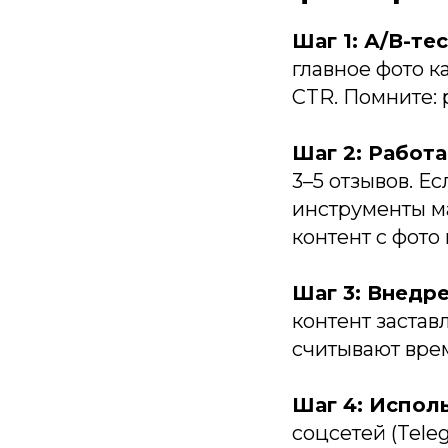
Шаг 1: А/В-т
главное фото 
CTR. Помните: 
Шаг 2: Работа
3–5 отзывов. Е
инструменты ма
контент с фото 
Шаг 3: Внедр
контент застав
считывают вре
Шаг 4: Испол
соцсетей (Tele