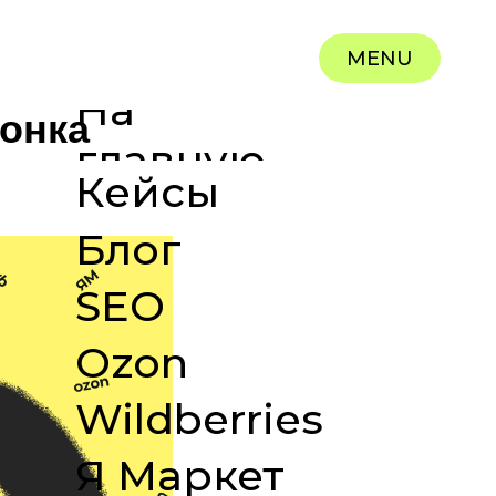
MENU
На
ронка
главную
Кейсы
Блог
SEO
Ozon
Wildberries
Я Маркет