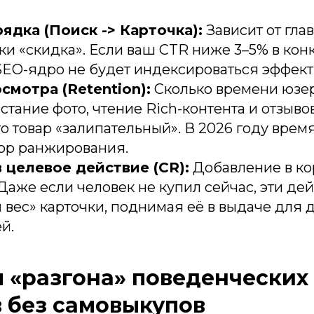
рядка (Поиск -> Карточка):
Зависит от глав
и «скидка». Если ваш CTR ниже 3–5% в кон
SEO-ядро не будет индексироваться эффект
смотра (Retention):
Сколько времени юзер
стание фото, чтение Rich-контента и отзыво
то товар «залипательный». В 2026 году врем
ор ранжирования.
 целевое действие (CR):
Добавление в ко
Даже если человек не купил сейчас, эти де
вес» карточки, поднимая её в выдаче для 
й.
 «разгона» поведенческих
 без самовыкупов