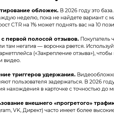
естирование обложек.
В 2026 году это база
каждую неделю, пока не найдете вариант с 
рост CTR на 1% может поднять вас на 10 поз
 с первой полосой отзывов.
Покупатель ч
сли там негатив — воронка рвется. Используй
ркетплейса («Закрепление отзыва»), чтобы 
и видео.
ение триггеров удержания.
Видеообложки
ляют пользователя задержаться. В 2026 го
мя нахождения в карточке с точностью до м
ьзование внешнего «прогретого» трафик
gram, VK, Директ) часто имеет более высоки