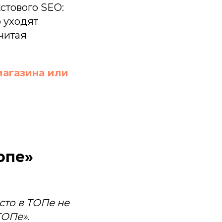
кстового SEO:
о уходят
считая
магазина или
опе»
сто в ТОПе не
ТОПе»
.