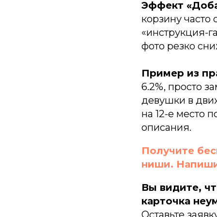
Эффект «Доба
корзину часто 
«инструкция-га
фото резко сни
Пример из пр
6.2%, просто з
девушки в движ
на 12-е место 
описания.
Получите бес
ниши. Напиши
Вы видите, чт
SE
карточка неу
wi
o
Оставьте заявк