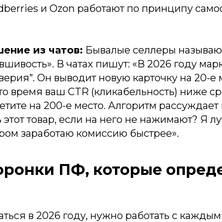
dberries и Ozon работают по принципу са
ение из чатов:
Бывалые селлеры называют
вшивость». В чатах пишут: «В 2026 году мар
верия". Он выводит новую карточку на 20-е 
это время ваш CTR (кликабельность) ниже с
летите на 200-е место. Алгоритм рассуждает 
 этот товар, если на него не нажимают? Я 
ором заработаю комиссию быстрее».
воронки ПФ, которые опред
O
ться в 2026 году, нужно работать с каждым