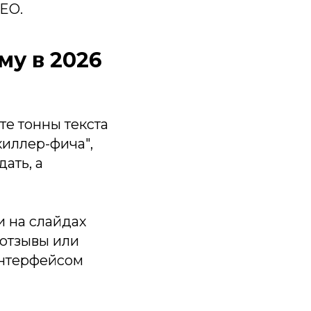
EO.
му в 2026
те тонны текста
киллер-фича",
ать, а
и на слайдах
 отзывы или
интерфейсом