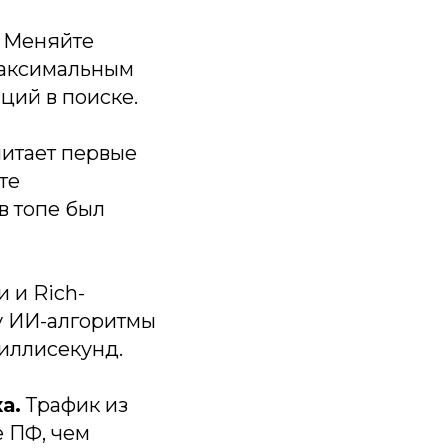
. Меняйте
максимальным
иций в поиске.
итает первые
те
в топе был
 и Rich-
ду ИИ-алгоритмы
иллисекунд.
а.
Трафик из
е ПФ, чем