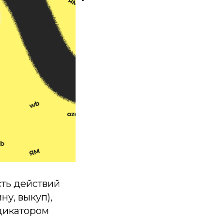
сть действий
ну, выкуп),
дикатором