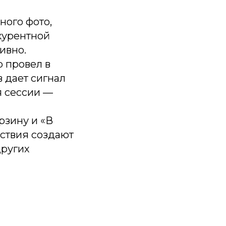
ного фото,
курентной
ивно.
 провел в
в дает сигнал
я сессии —
рзину и «В
йствия создают
других