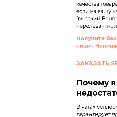
качества товар
если на вашу к
(высокий Bounc
нерелевантной
Получите бес
ниши. Напиши
ЗАКАЗАТЬ S
Почему в 
недостат
В чатах селлер
гарантирует п