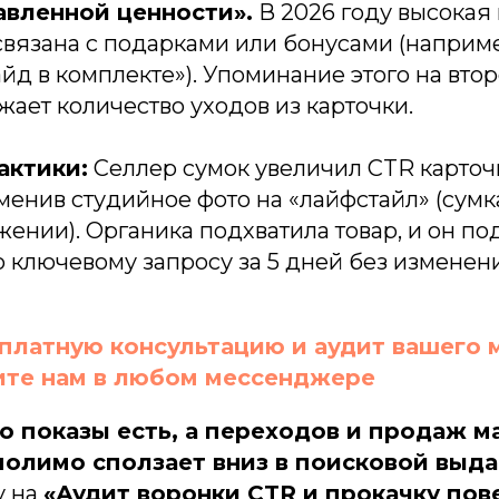
вленной ценности».
В 2026 году высокая
связана с подарками или бонусами (наприм
йд в комплекте»). Упоминание этого на вто
жает количество уходов из карточки.
актики:
Селлер сумок увеличил CTR карточк
аменив студийное фото на «лайфстайл» (сумк
ении). Органика подхватила товар, и он под
по ключевому запросу за 5 дней без изменен
платную консультацию и аудит вашего 
те нам в любом мессенджере
о показы есть, а переходов и продаж м
блог
O
молимо сползает вниз в поисковой выда
ldberries
кейсы
стоимость
zon
у на
«Аудит воронки CTR и прокачку пов