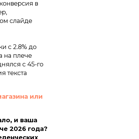
 конверсия в
ер,
ром слайде
и с 2.8% до
а на плече
нялся с 45-го
ия текста
магазина или
ало, и ваша
whatsapp
че 2026 года?
vkontakte
telegram
еденческих