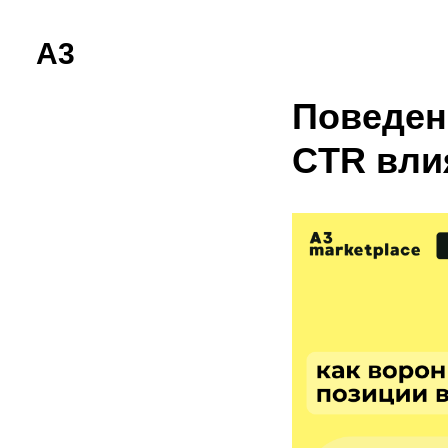
A3
Поведен
CTR вли