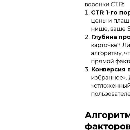
воронки CTR:
CTR 1-го по
цены и плашк
нише, ваше 
Глубина про
карточке? Ли
алгоритму, ч
прямой факт
Конверсия в
избранное». 
«отложенный 
пользователе
Алгоритм
факторов