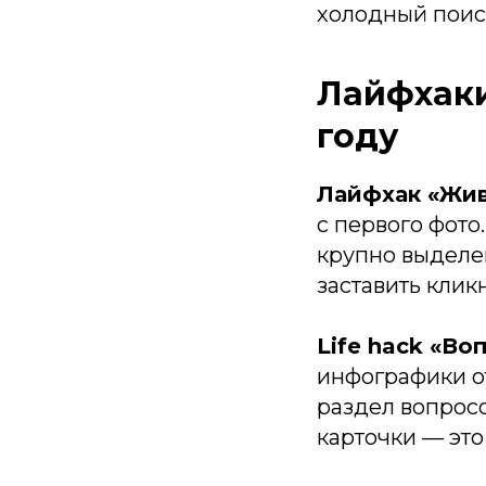
холодный поис
Лайфхаки
году
Лайфхак «Жив
с первого фото
крупно выделен
заставить кликн
Life hack «Во
инфографики о
раздел вопрос
карточки — это