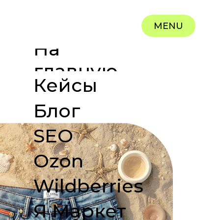
MENU
На
главную
Кейсы
Блог
SEO
Ozon
Wildberries
Я Маркет