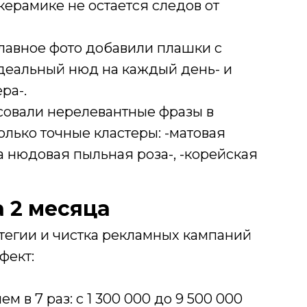
 керамике не остается следов от
главное фото добавили плашки с
деальный нюд на каждый день- и
ра-.
совали нерелевантные фразы в
олько точные кластеры: -матовая
а нюдовая пыльная роза-, -корейская
а 2 месяца
тегии и чистка рекламных кампаний
фект:
м в 7 раз: с 1 300 000 до 9 500 000