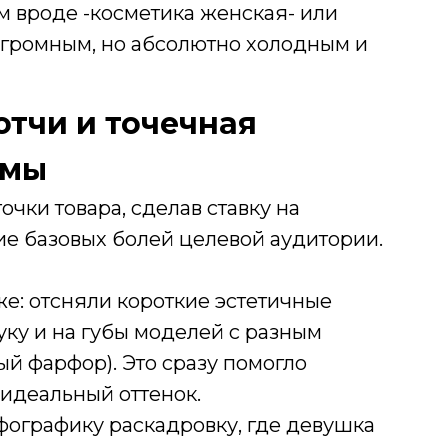
м вроде -косметика женская- или
 огромным, но абсолютно холодным и
отчи и точечная
амы
чки товара, сделав ставку на
тие базовых болей целевой аудитории.
же: отсняли короткие эстетичные
уку и на губы моделей с разным
ый фарфор). Это сразу помогло
идеальный оттенок.
нфографику раскадровку, где девушка