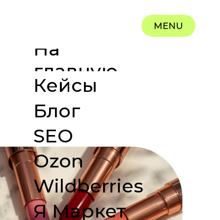
MENU
На
главную
Кейсы
Блог
SEO
Ozon
Wildberries
Я Маркет