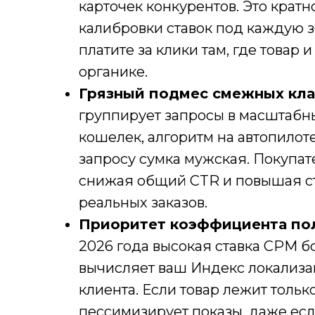
карточек конкурентов. Это кратн
калибровки ставок под каждую 
платите за клики там, где товар 
органике.
Грязный подмес смежных кла
группирует запросы в масштабн
кошелек, алгоритм на автопилот
запросу сумка мужская. Покупат
снижая общий CTR и повышая сто
реальных заказов.
Приоритет коэффициента пол
2026 года высокая ставка CPM б
вычисляет ваш Индекс локализац
клиента. Если товар лежит тольк
пессимизирует показы, даже ес