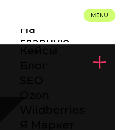
MENU
На
главную
Кейсы
Блог
SEO
Ozon
Wildberries
Я Маркет