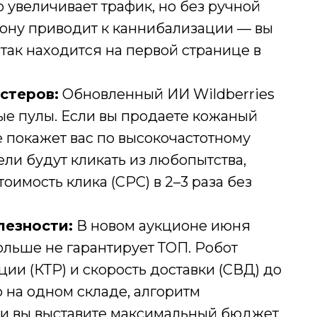
о увеличивает трафик, но без ручной
зону приводит к каннибализации — вы
и так находится на первой странице в
стеров:
Обновленный ИИ Wildberries
ые пулы. Если вы продаете кожаный
е покажет вас по высокочастотному
ели будут кликать из любопытства,
имость клика (CPC) в 2–3 раза без
езности:
В новом аукционе июня
ольше не гарантирует ТОП. Робот
ии (КТР) и скорость доставки (СВД) до
о на одном складе, алгоритм
ли вы выставите максимальный бюджет.